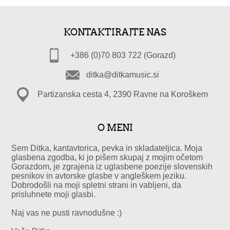
KONTAKTIRAJTE NAS
+386 (0)70 803 722 (Gorazd)
ditka@ditkamusic.si
Partizanska cesta 4, 2390 Ravne na Koroškem
O MENI
Sem Ditka, kantavtorica, pevka in skladateljica. Moja
glasbena zgodba, ki jo pišem skupaj z mojim očetom
Gorazdom, je zgrajena iz uglasbene poezije slovenskih
pesnikov in avtorske glasbe v angleškem jeziku.
Dobrodošli na moji spletni strani in vabljeni, da
prisluhnete moji glasbi.
Naj vas ne pusti ravnodušne :)