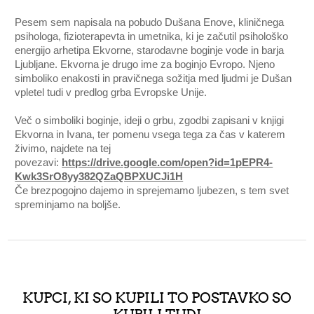
Pesem sem napisala na pobudo Dušana Enove, kliničnega
psihologa, fizioterapevta in umetnika, ki je začutil psihološko
energijo arhetipa Ekvorne, starodavne boginje vode in barja
Ljubljane. Ekvorna je drugo ime za boginjo Evropo. Njeno
simboliko enakosti in pravičnega sožitja med ljudmi je Dušan
vpletel tudi v predlog grba Evropske Unije.
Več o simboliki boginje, ideji o grbu, zgodbi zapisani v knjigi
Ekvorna in Ivana, ter pomenu vsega tega za čas v katerem
živimo, najdete na tej
povezavi:
https://drive.google.com/open?id=1pEPR4-
Kwk3SrO8yy382QZaQBPXUCJi1H
Če brezpogojno dajemo in sprejemamo ljubezen, s tem svet
spreminjamo na boljše.
KUPCI, KI SO KUPILI TO POSTAVKO SO