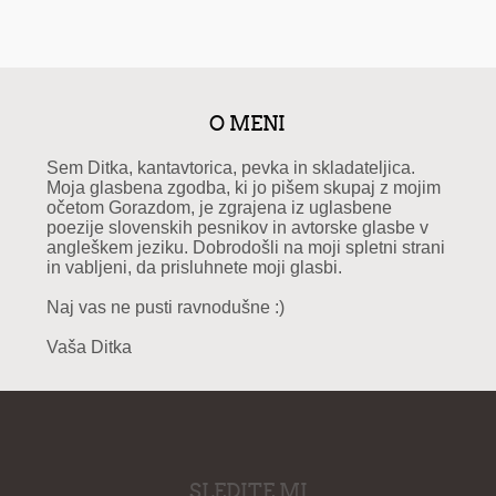
O MENI
Sem Ditka, kantavtorica, pevka in skladateljica.
Moja glasbena zgodba, ki jo pišem skupaj z mojim
očetom Gorazdom, je zgrajena iz uglasbene
poezije slovenskih pesnikov in avtorske glasbe v
angleškem jeziku. Dobrodošli na moji spletni strani
in vabljeni, da prisluhnete moji glasbi.
Naj vas ne pusti ravnodušne :)
Vaša Ditka
SLEDITE MI