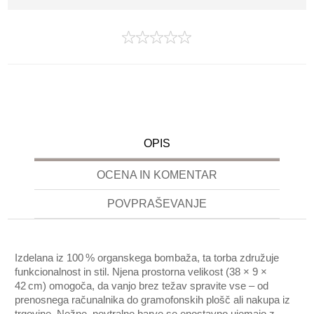
OPIS
OCENA IN KOMENTAR
POVPRAŠEVANJE
Izdelana iz 100 % organskega bombaža, ta torba združuje
funkcionalnost in stil. Njena prostorna velikost (38 × 9 ×
42 cm) omogoča, da vanjo brez težav spravite vse – od
prenosnega računalnika do gramofonskih plošč ali nakupa iz
trgovine. Nežne, nevtralne barve se enostavno ujemajo z