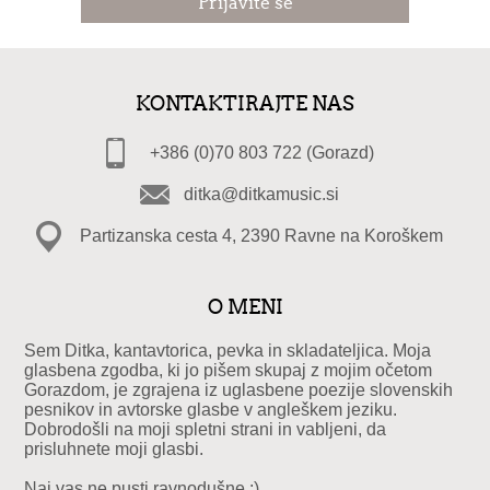
KONTAKTIRAJTE NAS
+386 (0)70 803 722 (Gorazd)
ditka@ditkamusic.si
Partizanska cesta 4, 2390 Ravne na Koroškem
O MENI
Sem Ditka, kantavtorica, pevka in skladateljica. Moja
glasbena zgodba, ki jo pišem skupaj z mojim očetom
Gorazdom, je zgrajena iz uglasbene poezije slovenskih
pesnikov in avtorske glasbe v angleškem jeziku.
Dobrodošli na moji spletni strani in vabljeni, da
prisluhnete moji glasbi.
Naj vas ne pusti ravnodušne :)