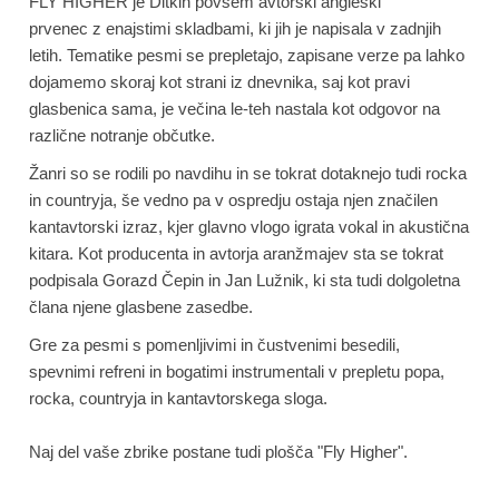
FLY HIGHER je Ditkin povsem avtorski angleški
prvenec z enajstimi skladbami, ki jih je napisala v zadnjih
letih. Tematike pesmi se prepletajo, zapisane verze pa lahko
dojamemo skoraj kot strani iz dnevnika, saj kot pravi
glasbenica sama, je večina le-teh nastala kot odgovor na
različne notranje občutke.
Žanri so se rodili po navdihu in se tokrat dotaknejo tudi rocka
in countryja, še vedno pa v ospredju ostaja njen značilen
kantavtorski izraz, kjer glavno vlogo igrata vokal in akustična
kitara. Kot producenta in avtorja aranžmajev sta se tokrat
podpisala Gorazd Čepin in Jan Lužnik, ki sta tudi dolgoletna
člana njene glasbene zasedbe.
Gre za pesmi s pomenljivimi in čustvenimi besedili,
spevnimi refreni in bogatimi instrumentali v prepletu popa,
rocka, countryja in kantavtorskega sloga.
Naj del vaše zbrike postane tudi plošča "Fly Higher".