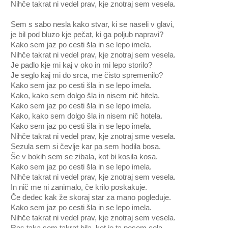
Nihče takrat ni vedel prav, kje znotraj sem vesela.
Sem s sabo nesla kako stvar, ki se naseli v glavi,
je bil pod bluzo kje pečat, ki ga poljub napravi?
Kako sem jaz po cesti šla in se lepo imela.
Nihče takrat ni vedel prav, kje znotraj sem vesela.
Je padlo kje mi kaj v oko in mi lepo storilo?
Je seglo kaj mi do srca, me čisto spremenilo?
Kako sem jaz po cesti šla in se lepo imela.
Kako, kako sem dolgo šla in nisem nič hitela.
Kako sem jaz po cesti šla in se lepo imela.
Kako, kako sem dolgo šla in nisem nič hotela.
Kako sem jaz po cesti šla in se lepo imela.
Nihče takrat ni vedel prav, kje znotraj sme vesela.
Sezula sem si čevlje kar pa sem hodila bosa.
Še v bokih sem se zibala, kot bi kosila kosa.
Kako sem jaz po cesti šla in se lepo imela.
Nihče takrat ni vedel prav, kje znotraj sem vesela.
In nič me ni zanimalo, če krilo poskakuje.
Če dedec kak že skoraj star za mano pogleduje.
Kako sem jaz po cesti šla in se lepo imela.
Nihče takrat ni vedel prav, kje znotraj sem vesela.
Res taka sem takrat bila, kot je ta pesem cela,