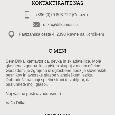
KONTAKTIRAJTE NAS
+386 (0)70 803 722 (Gorazd)
ditka@ditkamusic.si
Partizanska cesta 4, 2390 Ravne na Koroškem
O MENI
Sem Ditka, kantavtorica, pevka in skladateljica. Moja
glasbena zgodba, ki jo pišem skupaj z mojim očetom
Gorazdom, je zgrajena iz uglasbene poezije slovenskih
pesnikov in avtorske glasbe v angleškem jeziku.
Dobrodošli na moji spletni strani in vabljeni, da
prisluhnete moji glasbi.
Naj vas ne pusti ravnodušne :)
Vaša Ditka