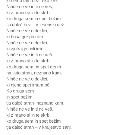
ki nemo tam čez reko zre.
Nihče ne ve in ti ne veš,
ki z mano si in te skrbi,
ko druga sem in spet bežim
tja daleč čez – v jesenski dež.
Nihče ne ve o deklici,
ki bosa gre po ulici.
Nihče ne ve o deklici,
ki zjutraj jo boli ime.
Nihče ne ve in ti ne veš,
ki z mano si in te skrbi,
ko druga sem, in spet drsim
na tisto stran, neznano kam.
Nihče ne ve o deklici,
ki njene spet imam oči.
Ko druga sem
in spet bežim
tja daleč stran- neznano kam.
Nihče ne ve in ti ne veš,
ki z mano si in te skrbi,
ko druga sem in spet bežim
tja daleč stran – v kraljestvo sanj.