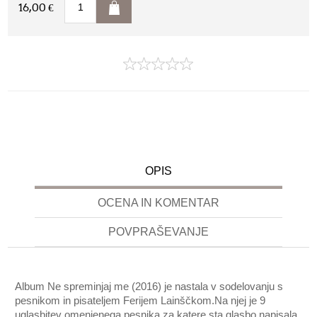
16,00 €
OPIS
OCENA IN KOMENTAR
POVPRAŠEVANJE
Album Ne spreminjaj me (2016) je nastala v sodelovanju s
pesnikom in pisateljem Ferijem Lainščkom.Na njej je 9
uglasbitev omenjenega pesnika za katere sta glasbo napisala