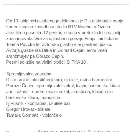
Ob 10. obletnici glasbenega delovanja je Ditka skupaj s svojo
spremljevalno zasedbo v studiu RTV Maribor v živo in
akustično posnela 12 pesmi, ki so jo v preteklih letih najbolj
zaznamovale. Gre za uglasbeno poezijo Ferija Lainščka in
Toneta Pavčka ter avtorsko glasbo v angleškem jeziku.
Avtorja glasbe sta Ditka in Gorazd Čepin, avtor vseh
aranžmajev pa Gorazd Čepin.
Pesmi so izšle na vinilni plošči "DITKA 10".
Spremljevalna zasedba:
Ditka- vokal, akustična kitara, ukulele, ustna harmonika,
Gorazd Čepin - spremljevalni vokal, klavir, baritonska kitara
Jan Lužnik - spremljevalni vokal, akustična, klasična in
baritonska kitara, mandolina
Ilj Pušnik - kontrabas, ukulele bas
Gregor Hrovat - tolkala
Tamara Gombač - violončelo