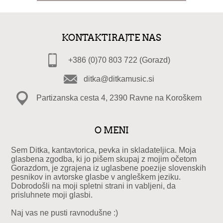
KONTAKTIRAJTE NAS
+386 (0)70 803 722 (Gorazd)
ditka@ditkamusic.si
Partizanska cesta 4, 2390 Ravne na Koroškem
O MENI
Sem Ditka, kantavtorica, pevka in skladateljica. Moja
glasbena zgodba, ki jo pišem skupaj z mojim očetom
Gorazdom, je zgrajena iz uglasbene poezije slovenskih
pesnikov in avtorske glasbe v angleškem jeziku.
Dobrodošli na moji spletni strani in vabljeni, da
prisluhnete moji glasbi.
Naj vas ne pusti ravnodušne :)