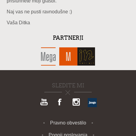
prisluhnete moji glasbi.
Naj vas ne pusti ravnodušne :)
Vaša Ditka
PARTNERJI
SLEDITE MI
Pravno obvestilo
Pogoji poslovanja